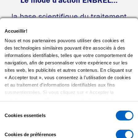
la base scientifique du traitement
Accueillir!
Plus d'informations
Nous et nos partenaires pouvons utiliser des cookies et
des technologies similaires pouvant être associés à des
informations identifiables, telles que votre comportement de
navigation, afin de personnaliser votre expérience sur les
sites web, les publicités et autres contenus. En cliquant sur
« Accepter tout », vous consentez à l'utilisation de cookies
et au traitement d'informations identifiables aux fins
susmentionnées. Si vous cliquez sur « Accepter la
Ce site s’adresse aux Canadiennes et aux Canadiens seulement.
sélection », nous utiliserons uniquement les cookies
Fabricant : Immunex Corporation, Thousand Oaks, CA 91320 É.-U.
sélectionnés. Vous pouvez à tout moment consulter,
Sélection
Distribué par Amgen Canada Inc.
modifier ou retirer votre consentement en cliquant sur
Cookies essentiels
du
MD
ENBREL
est une marque de commerce détenue ou utilisée sous
« Préférences de cookies » en bas de chaque page.
consentement
licence par Amgen Inc.
MD
Amgen Entrust
est une marque déposée détenue ou utilisée sous
Cookies de préférences
licence par Amgen Inc.