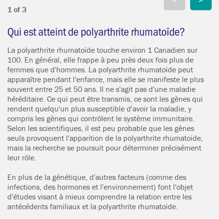
1 of 3
2 
Qui est atteint de polyarthrite rhumatoïde?
P
p
La polyarthrite rhumatoïde touche environ 1 Canadien sur
100. En général, elle frappe à peu près deux fois plus de
Se
femmes que d'hommes. La polyarthrite rhumatoïde peut
tr
apparaître pendant l'enfance, mais elle se manifeste le plus
l'
souvent entre 25 et 50 ans. Il ne s'agit pas d'une maladie
su
héréditaire. Ce qui peut être transmis, ce sont les gènes qui
ai
rendent quelqu'un plus susceptible d'avoir la maladie, y
c'
compris les gènes qui contrôlent le système immunitaire.
mo
Selon les scientifiques, il est peu probable que les gènes
ap
seuls provoquent l'apparition de la polyarthrite rhumatoïde,
pe
mais la recherche se poursuit pour déterminer précisément
al
leur rôle.
ar
mé
En plus de la génétique, d'autres facteurs (comme des
infections, des hormones et l'environnement) font l'objet
d'études visant à mieux comprendre la relation entre les
antécédents familiaux et la polyarthrite rhumatoïde.