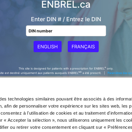
ENBREL.ca
Enter DIN # / Entrez le DIN
ENGLISH
FRANÇAIS
®
This site is designed for patients with a prescription for ENBREL
only.
MD
Paramètres des co
ite est destiné uniquement aux patients auxquels ENBREL
a été prescrit. |
des technologies similaires pouvant être associés à des informa
, afin de personnaliser votre expérience sur les sites web, les pu
consentez à l'utilisation de cookies et au traitement d'informatio
ur « Accepter la sélection », nous utiliserons uniquement les coo
fier ou retirer votre consentement en cliquant sur « Préférence