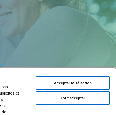
okies
Accepter la sélection
tions
blicités et
Tout accepter
ns
kies
s de